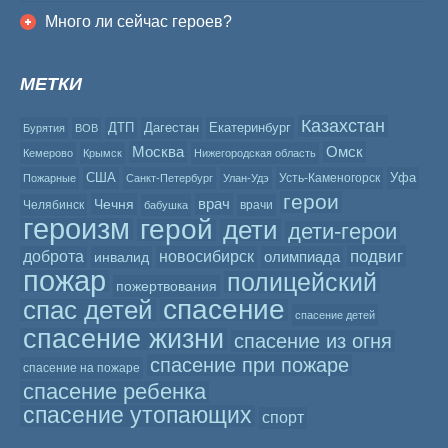
Много ли сейчас героев?
МЕТКИ
Казахстан
ДТП
Дагестан
Екатеринбург
Бурятия
ВОВ
Москва
Омск
Кемерово
Крымск
Нижегородская область
США
Уфа
Усть-Каменогорск
Пожарные
Санкт-Петербург
Улан-Удэ
герои
врач
Чечня
Челябинск
врачи
бабушка
героизм
герой
дети
дети-герои
подвиг
доброта
новосибирск
олимпиада
инвалид
пожар
полицейский
пожертвования
спасение
спас детей
спасение детей
спасение жизни
спасение из огня
спасение при пожаре
спасение на пожаре
спасение ребенка
спасение утопающих
спорт