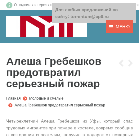
О подвигах и героях нашего времени! О том, что важно! О доб
Для любых предложений по
сайту: torrentum@cp9.ru
МЕНЮ
Алеша Гребешков
предотвратил
серьезный пожар
You are here:
Главная
Молодые и смелые
Алеша Гребешков предотвратил серьезный пожар
Четырехлетний Алеша Гребешков из Уфы, который спас
трудовых мигрантов при пожаре в хостеле, вовремя сообщив
о возгорании спасателям, получил в подарок от пожарных