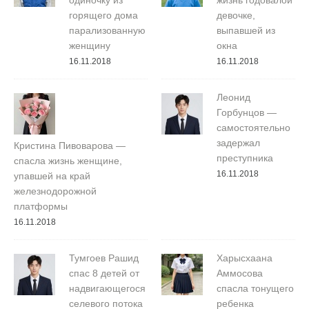
одиночку из
жизнь годовалой
горящего дома
девочке,
парализованную
выпавшей из
женщину
окна
16.11.2018
16.11.2018
Леонид
Горбунцов —
самостоятельно
задержал
Кристина Пивоварова —
преступника
спасла жизнь женщине,
16.11.2018
упавшей на край
железнодорожной
платформы
16.11.2018
Тумгоев Рашид
Харысхаана
спас 8 детей от
Аммосова
надвигающегося
спасла тонущего
селевого потока
ребенка