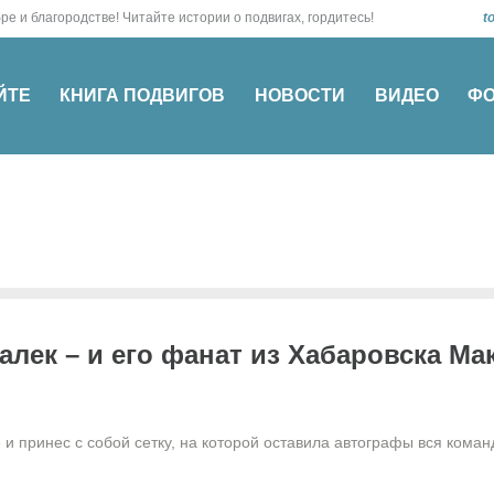
о! О добре и благородстве! Читайте истории о подвигах, гордитесь!
t
ЙТЕ
КНИГА ПОДВИГОВ
НОВОСТИ
ВИДЕО
Ф
лек – и его фанат из Хабаровска Ма
 и принес с собой сетку, на которой оставила автографы вся коман