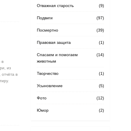
Отважная старость
(9)
Подвиги
(97)
Посмертно
(39)
Правовая защита
(1)
Спасаем и помогаем
(14)
животным
 в
ри, из
Творчество
(1)
 отчёта в
тиру.
Усыновление
(5)
Фото
(12)
Юмор
(2)