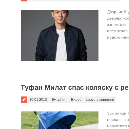
Дворник Шу
девочку, к
занимался 
посмотрел 
подоконник
Туфан Милат спас коляску с р
Posted on
30.01.2015
By admin
Видео
Leave a comment
35-летний 
неслась с 
наружного 