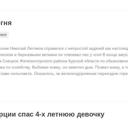
огня
ment
сник Николай Лютиков справился с непростой задачей как настоя
 песком и березовыми ветками он отвоевал лес у огня В конце авгу
а Снецкое Железногорского района Курской области по обыкновен
ма по хозяйству. Выбивая ковер, он заметил дым. Позвал маму, а т
главе сельсовета. Оказалось, за железнодорожным переездом горе
рции спас 4-х летнюю девочку