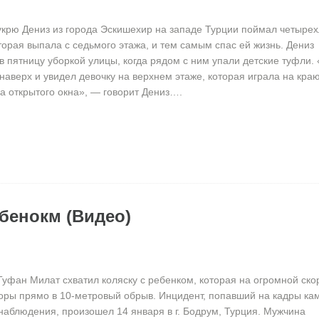
крю Дениз из города Эскишехир на западе Турции поймал четыре
оторая выпала с седьмого этажа, и тем самым спас ей жизнь. Дениз
в пятницу уборкой улицы, когда рядом с ним упали детские туфли.
наверх и увидел девочку на верхнем этаже, которая играла на кра
а открытого окна», — говорит Дениз….
ебенокм (Видео)
Туфан Милат схватил коляску с ребенком, которая на огромной ско
горы прямо в 10-метровый обрыв. Инцидент, попавший на кадры ка
наблюдения, произошел 14 января в г. Бодрум, Турция. Мужчина