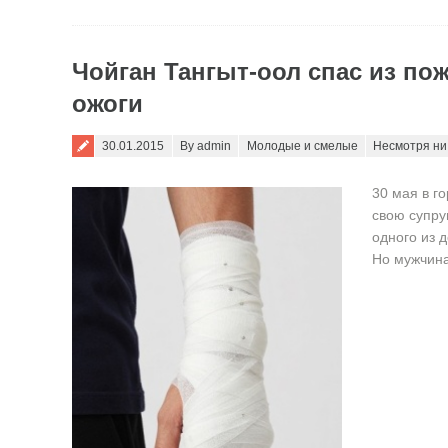
Чойган Тангыт-оол спас из пож
ожоги
Posted on
30.01.2015
By admin
Молодые и смелые
Несмотря ни
30 мая в г
свою супру
одного из 
Но мужчина