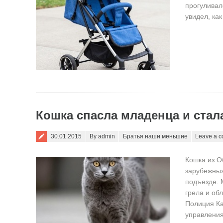
прогуливал
увидел, ка
Кошка спасла младенца и ста
Posted on
30.01.2015
By admin
Братья наши меньшие
Leave a 
Кошка из О
зарубежных
подъезде. 
грела и об
Полиция Ка
управлени