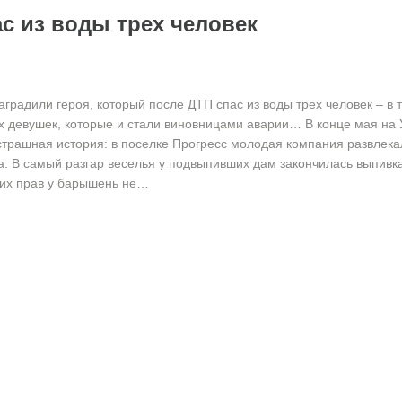
с из воды трех человек
аградили героя, который после ДТП спас из воды трех человек – в 
х девушек, которые и стали виновницами аварии… В конце мая на
страшная история: в поселке Прогресс молодая компания развлека
а. В самый разгар веселья у подвыпивших дам закончилась выпивка
их прав у барышень не…