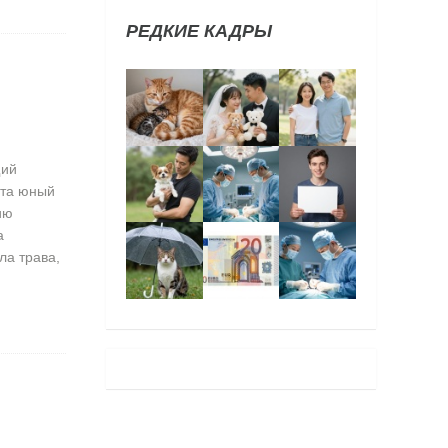
РЕДКИЕ КАДРЫ
щий
ста юный
ию
а
ла трава,