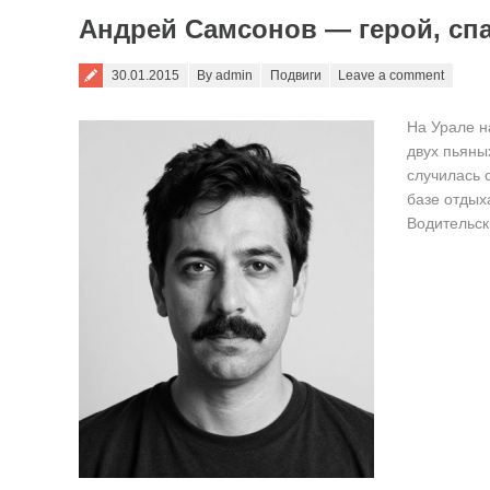
Андрей Самсонов — герой, спа
Posted on
30.01.2015
By admin
Подвиги
Leave a comment
На Урале н
двух пьяны
случилась 
базе отдых
Водительск