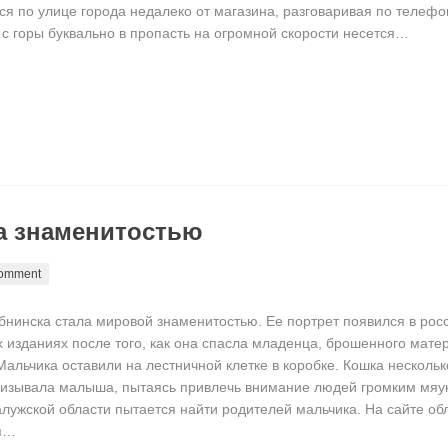
ся по улице города недалеко от магазина, разговаривая по телефон
к с горы буквально в пропасть на огромной скорости несется…
ла знаменитостью
comment
бнинска стала мировой знаменитостью. Ее портрет появился в рос
 изданиях после того, как она спасла младенца, брошенного мате
Мальчика оставили на лестничной клетке в коробке. Кошка нескольк
лизывала малыша, пытаясь привлечь внимание людей громким мяу
лужской области пытается найти родителей мальчика. На сайте об
я…