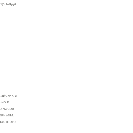
у, когда
сийских и
рью в
о часов
каньем.
ластного