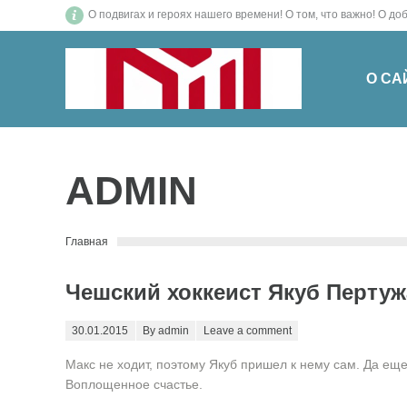
О подвигах и героях нашего времени! О том, что важн
О СА
ADMIN
You are here:
Главная
Чешский хоккеист Якуб Пертужа
Posted on
30.01.2015
By admin
Leave a comment
Макс не ходит, поэтому Якуб пришел к нему сам. Да еще
Воплощенное счастье.