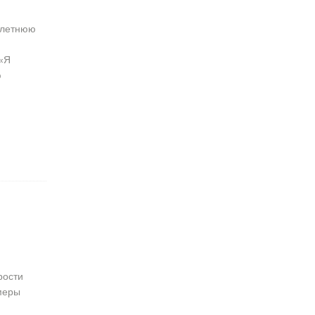
хлетнюю
 «Я
ю
рости
меры