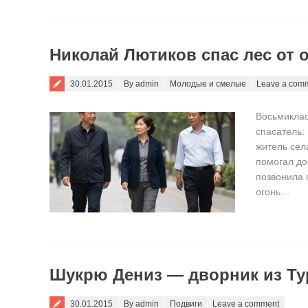
Николай Лютиков спас лес от 
Posted on
30.01.2015
By admin
Молодые и смелые
Leave a com
Восьмиклас
спасатель:
житель сел
помогал до
позвонила 
огонь…
Шукрю Дениз — дворник из Ту
Posted on
30.01.2015
By admin
Подвиги
Leave a comment