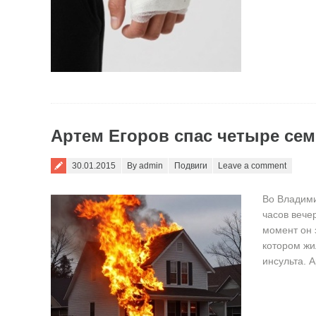
Артем Егоров спас четыре сем
Posted on
30.01.2015
By admin
Подвиги
Leave a comment
Во Владими
часов вече
момент он 
котором жи
инсульта.