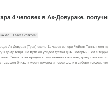
ара 4 человек в Ак-Довураке, получи
 на что
Leave a comment
ороде Ак-Довурак (Тува) около 11 часов вечера Чойган Тангыт-оол 
гу к дому тещи. По пути он увидел густой дым, который шел с терр
домов. Сначала не придал этому значения –может, траву сжигают и
 подошел ближе к месту пожара и через щели в заборе увидел, чт