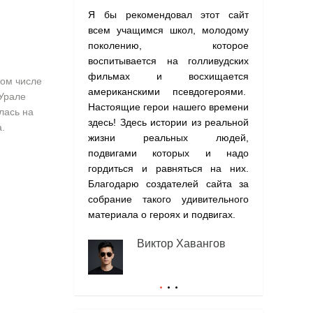
Я бы рекомендовал этот сайт
На сайте со
всем учащимся школ, молодому
о подвигах,
поколению, которое
я бы совето
воспитывается на голливудских
хотя бы одн
фильмах и восхищается
почувствует
том числе
американскими псевдогероями.
гордости за 
 Урале
Настоящие герои нашего времени
лась на
Э
здесь! Здесь истории из реальной
.
(
жизни реальных людей,
подвигами которых и надо
гордиться и равняться на них.
Благодарю создателей сайта за
собрание такого удивительного
материала о героях и подвигах.
Виктор Хавангов