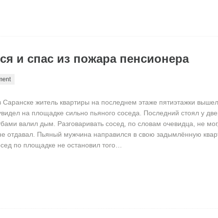
ся и спас из пожара пенсионера
ment
в Саранске житель квартиры на последнем этаже пятиэтажки вышел
увидел на площадке сильно пьяного соседа. Последний стоял у две
убами валил дым. Разговаривать сосед, по словам очевидца, не мог,
не отдавал. Пьяный мужчина направился в свою задымлённую квар
сед по площадке не остановил того…