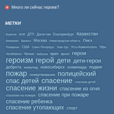
Много ли сейчас героев?
МЕТКИ
Казахстан
ДТП
Дагестан
Екатеринбург
Бурятия
ВОВ
Москва
Омск
Кемерово
Крымск
Нижегородская область
США
Уфа
Усть-Каменогорск
Пожарные
Санкт-Петербург
Улан-Удэ
герои
врач
Чечня
Челябинск
врачи
бабушка
героизм
герой
дети
дети-герои
подвиг
доброта
новосибирск
олимпиада
инвалид
пожар
полицейский
пожертвования
спасение
спас детей
спасение детей
спасение жизни
спасение из огня
спасение при пожаре
спасение на пожаре
спасение ребенка
спасение утопающих
спорт