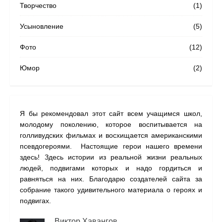
Творчество
(1)
Усыновление
(5)
Фото
(12)
Юмор
(2)
Я бы рекомендовал этот сайт всем учащимся школ,
На с
молодому поколению, которое воспитывается на
наши
голливудских фильмах и восхищается американскими
одну
псевдогероями. Настоящие герои нашего времени
прил
здесь! Здесь истории из реальной жизни реальных
людей, подвигами которых и надо гордиться и
равняться на них. Благодарю создателей сайта за
собрание такого удивительного материала о героях и
подвигах.
Виктор Хавангов