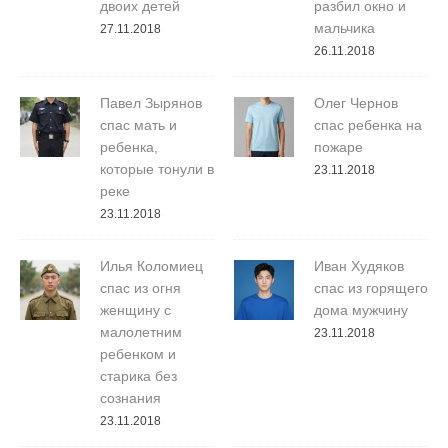
двоих детей
разбил окно и
мальчика
27.11.2018
26.11.2018
Павел Зырянов
Олег Чернов
спас мать и
спас ребенка на
ребенка,
пожаре
которые тонули в
23.11.2018
реке
23.11.2018
Илья Коломиец
Иван Худяков
спас из огня
спас из горящего
женщину с
дома мужчину
малолетним
23.11.2018
ребенком и
старика без
сознания
23.11.2018