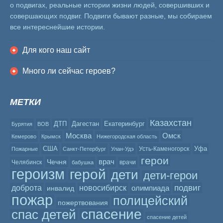
о подвигах, реальные истории жизни людей, совершивших и
совершающих подвиг. Подвиги бывают разные, мы собираем
все интереснейшие истории.
Для кого наш сайт
Много ли сейчас героев?
МЕТКИ
Казахстан
ДТП
Дагестан
Екатеринбург
Бурятия
ВОВ
Москва
Омск
Кемерово
Крымск
Нижегородская область
США
Уфа
Усть-Каменогорск
Пожарные
Санкт-Петербург
Улан-Удэ
герои
врач
Чечня
Челябинск
врачи
бабушка
героизм
герой
дети
дети-герои
подвиг
доброта
новосибирск
олимпиада
инвалид
пожар
полицейский
пожертвования
спасение
спас детей
спасение детей