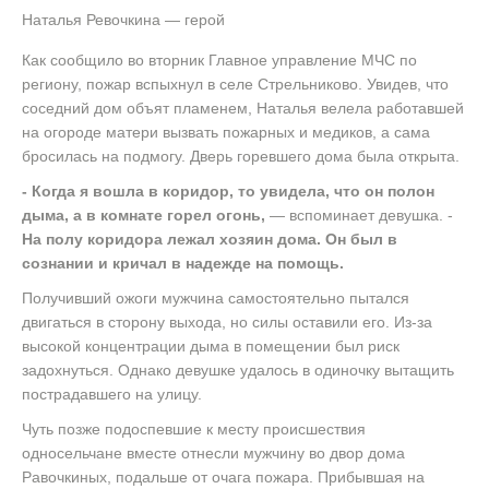
Наталья Ревочкина — герой
Как сообщило во вторник Главное управление МЧС по
региону, пожар вспыхнул в селе Стрельниково. Увидев, что
соседний дом объят пламенем, Наталья велела работавшей
на огороде матери вызвать пожарных и медиков, а сама
бросилась на подмогу. Дверь горевшего дома была открыта.
- Когда я вошла в коридор, то увидела, что он полон
дыма, а в комнате горел огонь,
— вспоминает девушка. -
На полу коридора лежал хозяин дома. Он был в
сознании и кричал в надежде на помощь.
Получивший ожоги мужчина самостоятельно пытался
двигаться в сторону выхода, но силы оставили его. Из-за
высокой концентрации дыма в помещении был риск
задохнуться. Однако девушке удалось в одиночку вытащить
пострадавшего на улицу.
Чуть позже подоспевшие к месту происшествия
односельчане вместе отнесли мужчину во двор дома
Равочкиных, подальше от очага пожара. Прибывшая на