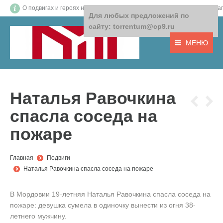
О подвигах и героях нашего времени! О том, что важно! О доб
Для любых предложений по
сайту: torrentum@cp9.ru
МЕНЮ
Наталья Равочкина
спасла соседа на
пожаре
You are here:
Главная
Подвиги
Наталья Равочкина спасла соседа на пожаре
В Мордовии 19-летняя Наталья Равочкина спасла соседа на
пожаре: девушка сумела в одиночку вынести из огня 38-
летнего мужчину.