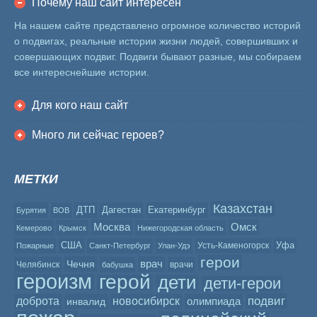
Почему наш сайт интересен
На нашем сайте представлено огромное количество историй
о подвигах, реальные истории жизни людей, совершивших и
совершающих подвиг. Подвиги бывают разные, мы собираем
все интереснейшие истории.
Для кого наш сайт
Много ли сейчас героев?
МЕТКИ
Казахстан
ДТП
Дагестан
Екатеринбург
Бурятия
ВОВ
Москва
Омск
Кемерово
Крымск
Нижегородская область
США
Уфа
Усть-Каменогорск
Пожарные
Санкт-Петербург
Улан-Удэ
герои
врач
Чечня
Челябинск
врачи
бабушка
героизм
герой
дети
дети-герои
подвиг
доброта
новосибирск
олимпиада
инвалид