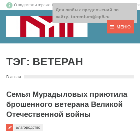
О подвигах и героях нашего времени! О том, что важно! О доб
Для любых предложений по
сайту: torrentum@cp9.ru
МЕНЮ
ТЭГ:
ВЕТЕРАН
You are here:
Главная
Семья Мурадыловых приютила
брошенного ветерана Великой
Отечественной войны
Благородство