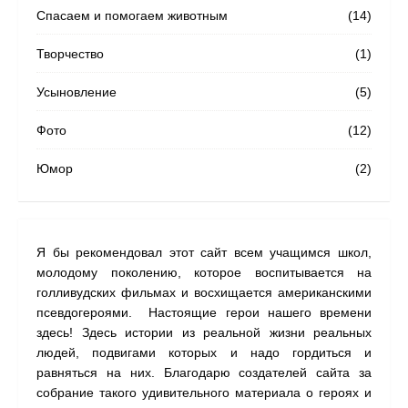
Спасаем и помогаем животным
(14)
Творчество
(1)
Усыновление
(5)
Фото
(12)
Юмор
(2)
Я бы рекомендовал этот сайт всем учащимся школ,
На с
молодому поколению, которое воспитывается на
наши
голливудских фильмах и восхищается американскими
одну
псевдогероями. Настоящие герои нашего времени
прил
здесь! Здесь истории из реальной жизни реальных
людей, подвигами которых и надо гордиться и
равняться на них. Благодарю создателей сайта за
собрание такого удивительного материала о героях и