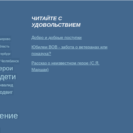
ЧИТАЙТЕ С
УДОВОЛЬСТВИЕМ
Добро и добрые поступки
мерово
бласть
Юбилеи ВОВ - забота о ветеранах или
показуха?
тербург
Челябинск
Рассказ о неизвестном герое (С.Я.
ерои
Маршак)
дети
нвалид
одвиг
ение