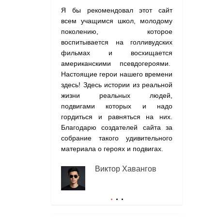
Я бы рекомендовал этот сайт
На сайте со
всем учащимся школ, молодому
о подвигах,
поколению, которое
я бы совето
воспитывается на голливудских
хотя бы одн
фильмах и восхищается
почувствует
американскими псевдогероями.
гордости за 
Настоящие герои нашего времени
Э
здесь! Здесь истории из реальной
(
жизни реальных людей,
подвигами которых и надо
гордиться и равняться на них.
Благодарю создателей сайта за
собрание такого удивительного
материала о героях и подвигах.
Виктор Хавангов