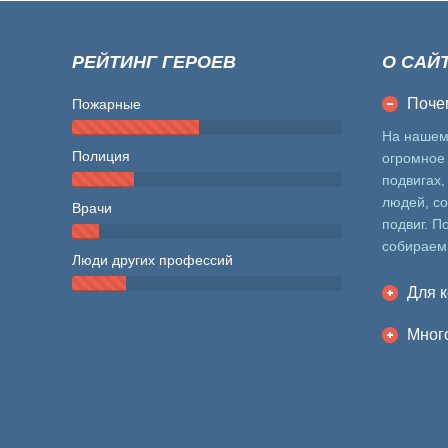
РЕЙТИНГ ГЕРОЕВ
О САЙ
Поче
Пожарные
На нашем
Полиция
огромное 
подвигах,
людей, с
Врачи
подвиг. П
собираем
Люди других профессий
Для к
Много