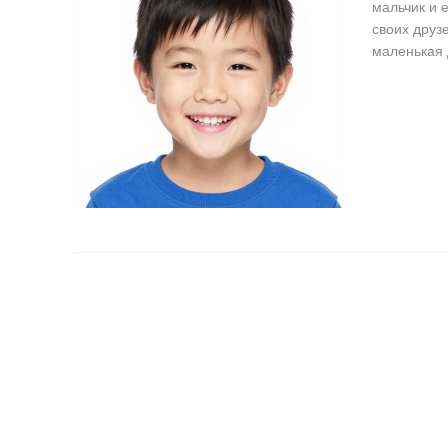
мальчик и 
своих друз
маленькая 