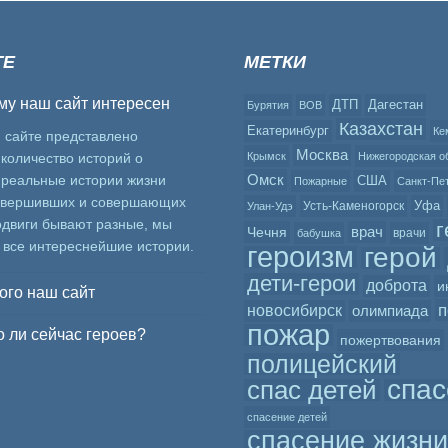
ТЕ
МЕТКИ
му наш сайт интересен
ДТП
Дагестан
Бурятия
ВОВ
Казахстан
Екатеринбург
Ке
 сайте представлено
Москва
количество историй о
Крымск
Нижегородская о
Омск
 реальные истории жизни
США
Пожарные
Санкт-Пе
овершивших и совершающих
Уфа
Усть-Каменогорск
Улан-Удэ
одвиги бывают разные, мы
г
врач
Чечня
врачи
бабушка
 все интереснейшие истории.
героизм
герой
дети-герои
доброта
и
ого наш сайт
п
новосибирск
олимпиада
пожар
 ли сейчас героев?
пожертвования
полицейский
спас
спас детей
спасение детей
спасение жизни