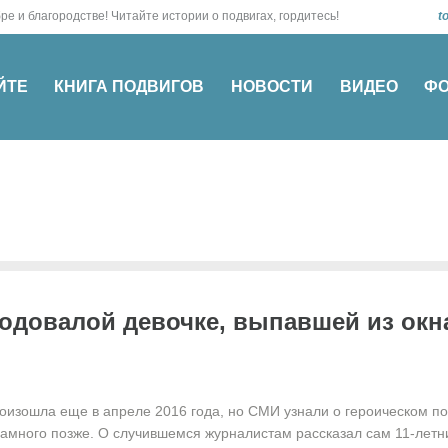
о! О добре и благородстве! Читайте истории о подвигах, гордитесь!
t
ЙТЕ
КНИГА ПОДВИГОВ
НОВОСТИ
ВИДЕО
Ф
одовалой девочке, выпавшей из окн
оизошла еще в апреле 2016 года, но СМИ узнали о героическом по
амного позже. О случившемся журналистам рассказал сам 11-летн