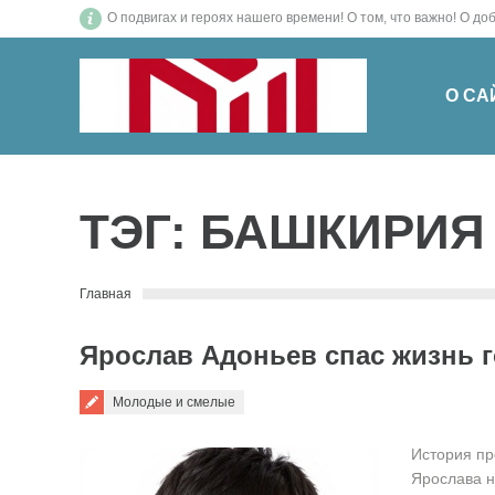
О подвигах и героях нашего времени! О том, что важн
О СА
ТЭГ:
БАШКИРИЯ
You are here:
Главная
Ярослав Адоньев спас жизнь г
Молодые и смелые
История пр
Ярослава н