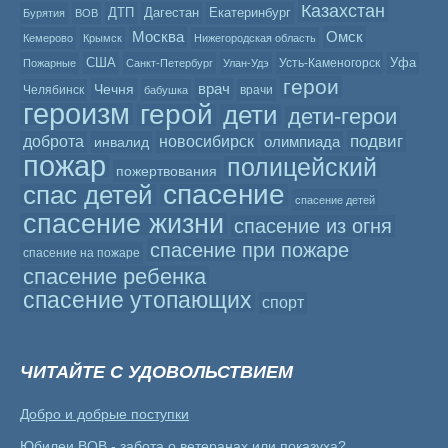
Казахстан
ДТП
Дагестан
Екатеринбург
Бурятия
ВОВ
Москва
Омск
Кемерово
Крымск
Нижегородская область
США
Уфа
Усть-Каменогорск
Пожарные
Санкт-Петербург
Улан-Удэ
герои
врач
Чечня
Челябинск
врачи
бабушка
героизм
герой
дети
дети-герои
подвиг
доброта
новосибирск
олимпиада
инвалид
пожар
полицейский
пожертвования
спасение
спас детей
спасение детей
спасение жизни
спасение из огня
спасение при пожаре
спасение на пожаре
спасение ребенка
спасение утопающих
спорт
ЧИТАЙТЕ С УДОВОЛЬСТВИЕМ
Добро и добрые поступки
Юбилеи ВОВ - забота о ветеранах или показуха?