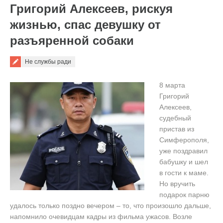
Григорий Алексеев, рискуя
жизнью, спас девушку от
разъяренной собаки
Не службы ради
8 марта
Григорий
Алексеев,
судебный
пристав из
Симферополя,
уже поздравил
бабушку и шел
в гости к маме.
Но вручить
подарок парню
удалось только поздно вечером – то, что произошло дальше,
напомнило очевидцам кадры из фильма ужасов. Возле