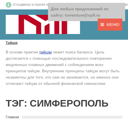
О подвигах и героях нашего времени! О том, что важно! О доб
Для любых предложений по
сайту: torrentum@cp9.ru
МЕНЮ
Тайцзи
В основе практик
тайцзи
лежит поиск баланса. Цель
достигается с помощью последовательного повторения
медленных плавных движений с соблюдением всех
принципов тайцзи. Внутренние принципы тайцзи могут быть
незаметны для того, кто сам не занимается, но именно они
отличают тайцзи от обычной физической гимнастики.
ТЭГ:
СИМФЕРОПОЛЬ
You are here:
Главная