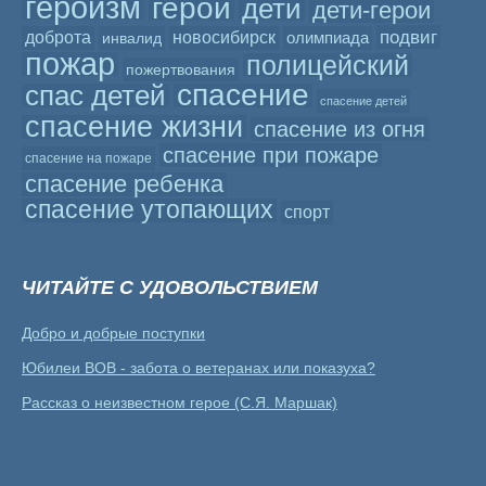
героизм
герой
дети
дети-герои
подвиг
доброта
новосибирск
олимпиада
инвалид
пожар
полицейский
пожертвования
спасение
спас детей
спасение детей
спасение жизни
спасение из огня
спасение при пожаре
спасение на пожаре
спасение ребенка
спасение утопающих
спорт
ЧИТАЙТЕ С УДОВОЛЬСТВИЕМ
Добро и добрые поступки
Юбилеи ВОВ - забота о ветеранах или показуха?
Рассказ о неизвестном герое (С.Я. Маршак)