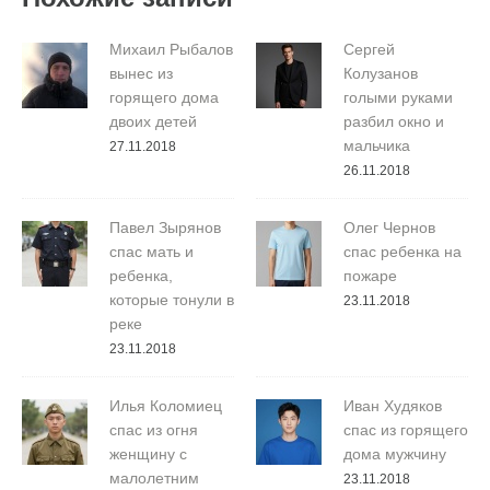
Михаил Рыбалов
Сергей
вынес из
Колузанов
горящего дома
голыми руками
двоих детей
разбил окно и
мальчика
27.11.2018
26.11.2018
Павел Зырянов
Олег Чернов
спас мать и
спас ребенка на
ребенка,
пожаре
которые тонули в
23.11.2018
реке
23.11.2018
Илья Коломиец
Иван Худяков
спас из огня
спас из горящего
женщину с
дома мужчину
малолетним
23.11.2018