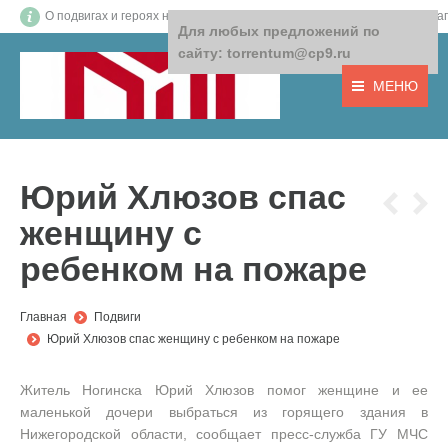
О подвигах и героях нашего времени! О том, что важно! О доб
Для любых предложений по
сайту: torrentum@cp9.ru
МЕНЮ
Юрий Хлюзов спас
женщину с
ребенком на пожаре
You are here:
Главная
Подвиги
Юрий Хлюзов спас женщину с ребенком на пожаре
Житель Ногинска Юрий Хлюзов помог женщине и ее
маленькой дочери выбраться из горящего здания в
Нижегородской области, сообщает пресс-служба ГУ МЧС