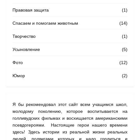
Правовая защита
(1)
Спасаем и помогаем животным
(14)
Творчество
(1)
Усыновление
(5)
Фото
(12)
Юмор
(2)
Я бы рекомендовал этот сайт всем учащимся школ,
На с
молодому поколению, которое воспитывается на
наши
голливудских фильмах и восхищается американскими
одну
псевдогероями. Настоящие герои нашего времени
прил
здесь! Здесь истории из реальной жизни реальных
людей, подвигами которых и надо гордиться и