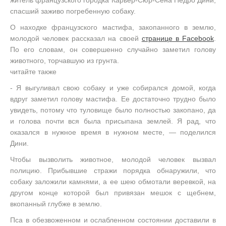
житель французского городка Карьер-Сюр-Сена Педро Дини,
спасший заживо погребенную собаку.
О находке французского мастифа, закопанного в землю,
молодой человек рассказал на своей
странице в Facebook
.
По его словам, он совершенно случайно заметил голову
животного, торчавшую из грунта.
читайте также
- Я выгуливал свою собаку и уже собирался домой, когда
вдруг заметил голову мастифа. Ее достаточно трудно было
увидеть, потому что туловище было полностью закопано, да
и голова почти вся была присыпана землей. Я рад, что
оказался в нужное время в нужном месте, — поделился
Дини.
Чтобы вызволить животное, молодой человек вызвал
полицию. Прибывшие стражи порядка обнаружили, что
собаку заложили камнями, а ее шею обмотали веревкой, на
другом конце которой был привязан мешок с щебнем,
вкопанный глубже в землю.
Пса в обезвоженном и ослабленном состоянии доставили в