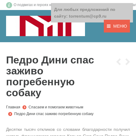
О подвигах и героях нашего времени! О том, что важно! О доб
Для любых предложений по
сайту: torrentum@cp9.ru
МЕНЮ
Педро Дини спас
заживо
погребенную
собаку
You are here:
Главная
Спасаем и помогаем животным
Педро Дини спас заживо погребенную собаку
Десятки тысяч откликов со словами благодарности получил