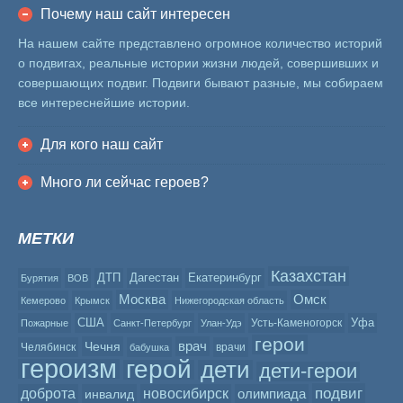
Почему наш сайт интересен
На нашем сайте представлено огромное количество историй
о подвигах, реальные истории жизни людей, совершивших и
совершающих подвиг. Подвиги бывают разные, мы собираем
все интереснейшие истории.
Для кого наш сайт
Много ли сейчас героев?
МЕТКИ
Казахстан
ДТП
Дагестан
Екатеринбург
Бурятия
ВОВ
Москва
Омск
Кемерово
Крымск
Нижегородская область
США
Уфа
Усть-Каменогорск
Пожарные
Санкт-Петербург
Улан-Удэ
герои
врач
Чечня
Челябинск
врачи
бабушка
героизм
герой
дети
дети-герои
подвиг
доброта
новосибирск
олимпиада
инвалид