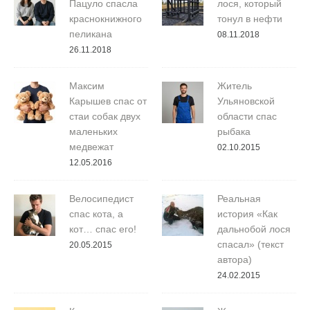
Пацуло спасла
лося, который
краснокнижного
тонул в нефти
пеликана
08.11.2018
26.11.2018
Максим
Житель
Карышев спас от
Ульяновской
стаи собак двух
области спас
маленьких
рыбака
медвежат
02.10.2015
12.05.2016
Велосипедист
Реальная
спас кота, а
история «Как
кот… спас его!
дальнобой лося
спасал» (текст
20.05.2015
автора)
24.02.2015