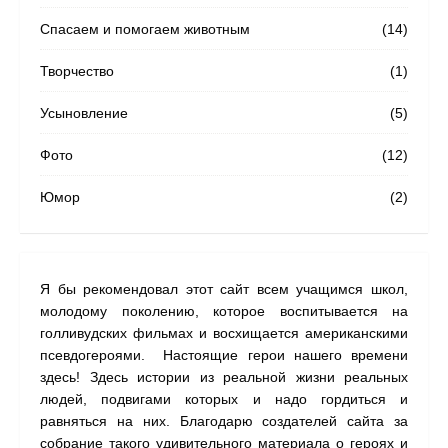
Спасаем и помогаем животным
(14)
Творчество
(1)
Усыновление
(5)
Фото
(12)
Юмор
(2)
Я бы рекомендовал этот сайт всем учащимся школ,
На с
молодому поколению, которое воспитывается на
наши
голливудских фильмах и восхищается американскими
одну
псевдогероями. Настоящие герои нашего времени
прил
здесь! Здесь истории из реальной жизни реальных
людей, подвигами которых и надо гордиться и
равняться на них. Благодарю создателей сайта за
собрание такого удивительного материала о героях и