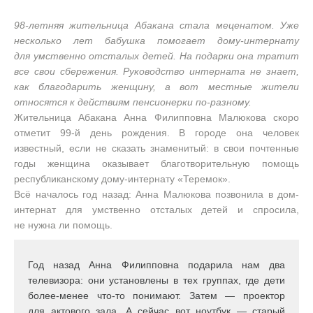
98-летняя жительница Абакана стала меценатом. Уже
несколько лет бабушка помогает дому-интернату
для умственно отсталых детей. На подарки она тратит
все свои сбережения. Руководство интерната не знает,
как благодарить женщину, а вот местные жители
относятся к действиям пенсионерки по-разному.
Жительница Абакана Анна Филипповна Малюкова скоро
отметит 99-й день рождения. В городе она человек
известный, если не сказать знаменитый: в свои почтенные
годы женщина оказывает благотворительную помощь
республиканскому дому-интернату «Теремок».
Всё началось год назад: Анна Малюкова позвонила в дом-
интернат для умственно отсталых детей и спросила,
не нужна ли помощь.
Год назад Анна Филипповна подарила нам два
телевизора: они установлены в тех группах, где дети
более-менее что-то понимают. Затем — проектор
для актового зала. А сейчас вот ноутбук — старый