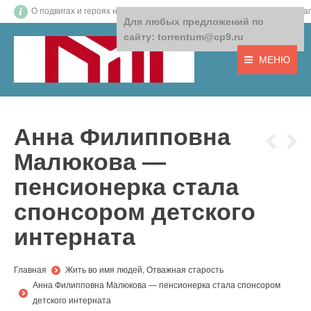
О подвигах и героях нашего времени! О том, что важно! О доб
Для любых предложений по
сайту: torrentum@cp9.ru
МЕНЮ
Анна Филипповна
Малюкова —
пенсионерка стала
спонсором детского
интерната
You are here:
Главная
Жить во имя людей
,
Отважная старость
Анна Филипповна Малюкова — пенсионерка стала спонсором
детского интерната