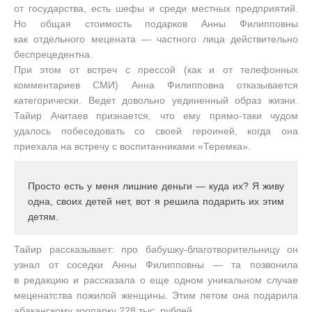
от государства, есть шефы и среди местных предприятий.
Но общая стоимость подарков Анны Филипповны
как отдельного мецената — частного лица действительно
беспрецедентна.
При этом от встреч с прессой (как и от телефонных
комментариев СМИ) Анна Филипповна отказывается
категорически. Ведет довольно уединенный образ жизни.
Тайир Ачитаев признается, что ему прямо-таки чудом
удалось побеседовать со своей героиней, когда она
приехала на встречу с воспитанниками «Теремка».
Просто есть у меня лишние деньги — куда их? Я живу
одна, своих детей нет, вот я решила подарить их этим
детям.
Тайир рассказывает: про бабушку-благотворительницу он
узнал от соседки Анны Филипповны — та позвонила
в редакцию и рассказала о еще одном уникальном случае
меценатства пожилой женщины. Этим летом она подарила
абаканскому зоопарку 228 тыс. рублей.