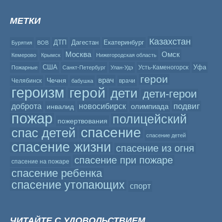
МЕТКИ
Казахстан
ДТП
Дагестан
Екатеринбург
Бурятия
ВОВ
Москва
Омск
Кемерово
Крымск
Нижегородская область
США
Уфа
Усть-Каменогорск
Пожарные
Санкт-Петербург
Улан-Удэ
герои
врач
Чечня
Челябинск
врачи
бабушка
героизм
герой
дети
дети-герои
подвиг
доброта
новосибирск
олимпиада
инвалид
пожар
полицейский
пожертвования
спасение
спас детей
спасение детей
спасение жизни
спасение из огня
спасение при пожаре
спасение на пожаре
спасение ребенка
спасение утопающих
спорт
ЧИТАЙТЕ С УДОВОЛЬСТВИЕМ