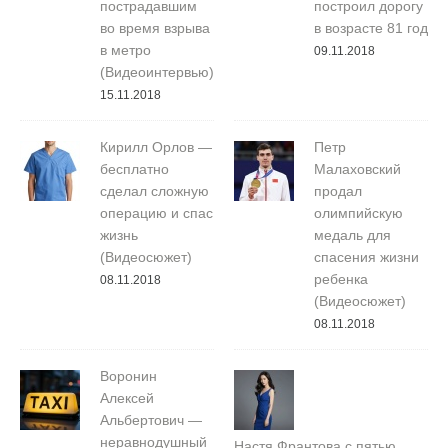
пострадавшим
построил дорогу
во время взрыва
в возрасте 81 год
в метро
09.11.2018
(Видеоинтервью)
15.11.2018
Кирилл Орлов —
Петр
бесплатно
Малаховский
сделал сложную
продал
операцию и спас
олимпийскую
жизнь
медаль для
(Видеосюжет)
спасения жизни
ребенка
08.11.2018
(Видеосюжет)
08.11.2018
Воронин
Алексей
Альбертович —
неравнодушный
Настя Франтова с пятью