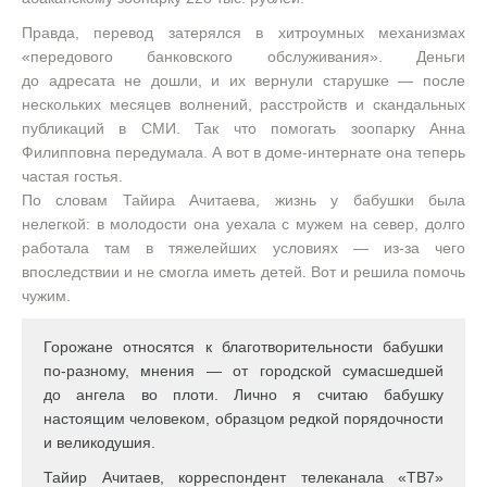
Правда, перевод затерялся в хитроумных механизмах
«передового банковского обслуживания». Деньги
до адресата не дошли, и их вернули старушке — после
нескольких месяцев волнений, расстройств и скандальных
публикаций в СМИ. Так что помогать зоопарку Анна
Филипповна передумала. А вот в доме-интернате она теперь
частая гостья.
По словам Тайира Ачитаева, жизнь у бабушки была
нелегкой: в молодости она уехала с мужем на север, долго
работала там в тяжелейших условиях — из-за чего
впоследствии и не смогла иметь детей. Вот и решила помочь
чужим.
Горожане относятся к благотворительности бабушки
по-разному, мнения — от городской сумасшедшей
до ангела во плоти. Лично я считаю бабушку
настоящим человеком, образцом редкой порядочности
и великодушия.
Тайир Ачитаев, корреспондент телеканала «ТВ7»