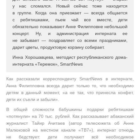
у нас сломался. Новый сейчас тоже находится
в группе. Когда она приезжает — всегда общается
с ребятишками, пьем чай все вместе, дети
обязательно показывают Анне Филипповне небольшой
концерт. Ну, и администрация интерната ее
не забывает — поздравляет со всеми праздниками,
дарит цветы, продуктовую корзину собирает.
Инна Хорошавцева, методист республиканского дома-
интерната «Теремок», SmartNews
Как рассказали корреспонденту SmаrtNews в интернате,
Анна Филипповна всегда дарит только то, что необходимо
детям в данный момент, «а не так, что принесла конфет,
дети их съели и забыли».
В общей сложности бабушкины подарки ребятишкам
«потянули» на 70 тыс. рублей. Как рассказывает абаканский
журналист Тайир Ачитаев (автор телесюжета об Анне
Малюковой на местном канале «ТВ7»), интернат отнюдь
не бедствует: дети получают всё необходимое