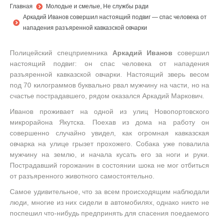
You are here:
Главная
Молодые и смелые
,
Не службы ради
Аркадий Иванов совершил настоящий подвиг — спас человека от
нападения разъяренной кавказской овчарки
Полицейский спецприемника
Аркадий Иванов
совершил
настоящий подвиг: он спас человека от нападения
разъяренной кавказской овчарки. Настоящий зверь весом
под 70 килограммов буквально рвал мужчину на части, но на
счастье пострадавшего, рядом оказался Аркадий Маркович.
Иванов проживает на одной из улиц Новопортовского
микрорайона Якутска. Поехав из дома на работу он
совершенно случайно увидел, как огромная кавказская
овчарка на улице грызет прохожего. Собака уже повалила
мужчину на землю, и начала кусать его за ноги и руки.
Пострадавший горожанин в состоянии шока не мог отбиться
от разъяренного животного самостоятельно.
Самое удивительное, что за всем происходящим наблюдали
люди, многие из них сидели в автомобилях, однако никто не
поспешил что-нибудь предпринять для спасения поедаемого