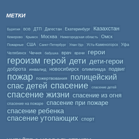
МЕТКИ
Казахстан
ДТП
Дагестан
Екатеринбург
Бурятия
ВОВ
Москва
Омск
Кемерово
Крымск
Нижегородская область
США
Уфа
Усть-Каменогорск
Пожарные
Санкт-Петербург
Улан-Удэ
герои
врач
Чечня
Челябинск
врачи
бабушка
героизм
герой
дети
дети-герои
подвиг
доброта
новосибирск
олимпиада
инвалид
пожар
полицейский
пожертвования
спасение
спас детей
спасение детей
спасение жизни
спасение из огня
спасение при пожаре
спасение на пожаре
спасение ребенка
спасение утопающих
спорт