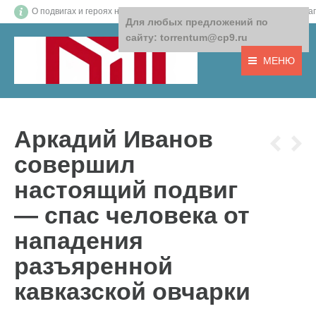
О подвигах и героях нашего времени! О том, что важно! О доб
Для любых предложений по
сайту: torrentum@cp9.ru
МЕНЮ
Аркадий Иванов
совершил
настоящий подвиг
— спас человека от
нападения
разъяренной
кавказской овчарки