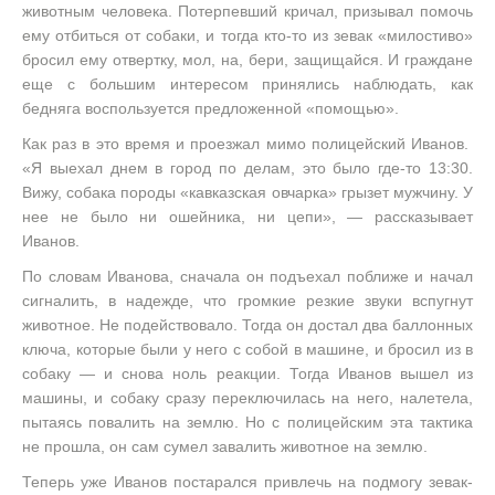
животным человека. Потерпевший кричал, призывал помочь
ему отбиться от собаки, и тогда кто-то из зевак «милостиво»
бросил ему отвертку, мол, на, бери, защищайся. И граждане
еще с большим интересом принялись наблюдать, как
бедняга воспользуется предложенной «помощью».
Как раз в это время и проезжал мимо полицейский Иванов.
«Я выехал днем в город по делам, это было где-то 13:30.
Вижу, собака породы «кавказская овчарка» грызет мужчину. У
нее не было ни ошейника, ни цепи», — рассказывает
Иванов.
По словам Иванова, сначала он подъехал поближе и начал
сигналить, в надежде, что громкие резкие звуки вспугнут
животное. Не подействовало. Тогда он достал два баллонных
ключа, которые были у него с собой в машине, и бросил из в
собаку — и снова ноль реакции. Тогда Иванов вышел из
машины, и собаку сразу переключилась на него, налетела,
пытаясь повалить на землю. Но с полицейским эта тактика
не прошла, он сам сумел завалить животное на землю.
Теперь уже Иванов постарался привлечь на подмогу зевак-