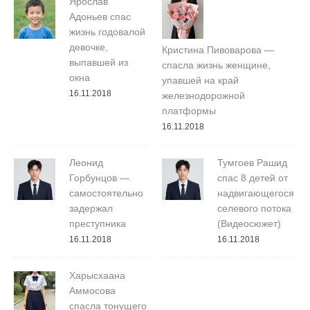
Ярослав
Адоньев спас
жизнь годовалой
девочке,
Кристина Пивоварова —
выпавшей из
спасла жизнь женщине,
окна
упавшей на край
16.11.2018
железнодорожной
платформы
16.11.2018
Леонид
Тумгоев Рашид
Горбунцов —
спас 8 детей от
самостоятельно
надвигающегося
задержал
селевого потока
преступника
(Видеосюжет)
16.11.2018
16.11.2018
Харысхаана
Аммосова
спасла тонущего