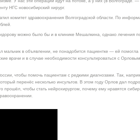
изме. У нас эти операции идут на потоке, а у них (в Волгограде. —
енту НГС новосибирский хирург.
атил комитет здравоохранения Волгоградской области. По информ
ублей.
идорову можно было бы и в клинике Мешалкина, однако лечения по
ал мальчик в объявлении, не понадобится пациентке — ей помогла
ские врачи и в случае необходимости консультироваться с Орловы
оссии, чтобы помочь пациентам с редкими диагнозами. Так, напри
который перенёс несколько инсультов. В этом году Орлов дал подр
что прошёл, чтобы стать нейрохирургом, почему ему нравятся сибир
дравоохранении.