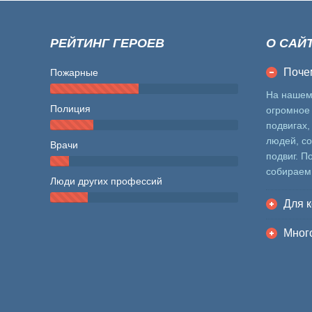
РЕЙТИНГ ГЕРОЕВ
О САЙ
Поче
Пожарные
На нашем
Полиция
огромное 
подвигах,
людей, с
Врачи
подвиг. П
собираем
Люди других профессий
Для к
Много