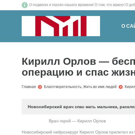
О подвигах и героях нашего времени! О том, что важн
О СА
Кирилл Орлов — бес
операцию и спас жиз
You are here:
Главная
Благотворительность
,
Жить во имя людей
Кирил
Новосибирский врач спас мать мальчика, раскл
Врач герой — Кирилл Орлов
Новосибирский нейрохирург Кирилл Орлов прилетел из