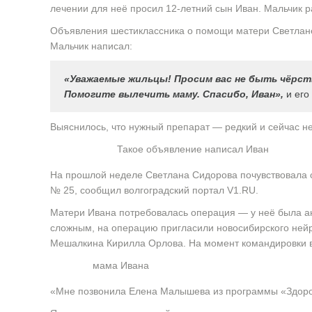
лечении для неё просил 12-летний сын Иван. Мальчик 
Объявления шестиклассника о помощи матери Светлане 
Мальчик написал:
«Уважаемые жильцы! Просим вас не быть чёрст
Помогите вылечить маму. Спасибо, Иван»,
и его
Выяснилось, что нужный препарат — редкий и сейчас не
Такое объявление написал Иван
На прошлой неделе Светлана Сидорова почувствовала с
№ 25, сообщил волгоградский портал V1.RU.
Матери Ивана потребовалась операция — у неё была ан
сложным, на операцию пригласили новосибирского нейр
Мешалкина Кирилла Орлова. На момент командировки в 
мама Ивана
«Мне позвонила Елена Малышева из программы «Здоров