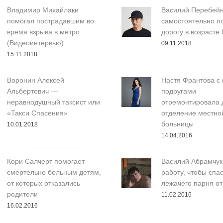
Владимир Михайлаки
Василий Перебей
помогал пострадавшим во
самостоятельно п
время взрыва в метро
дорогу в возрасте 
(Видеоинтервью)
09.11.2018
15.11.2018
Воронин Алексей
Настя Франтова с
Альбертович —
подругами
неравнодушный таксист или
отремонтировала 
«Такси Спасения»
отделение местно
больницы
10.01.2018
14.04.2016
Кори Салчерт помогает
Василий Абрамчук
смертельно больным детям,
работу, чтобы спа
от которых отказались
лежачего парня от
родители
11.02.2016
16.02.2016