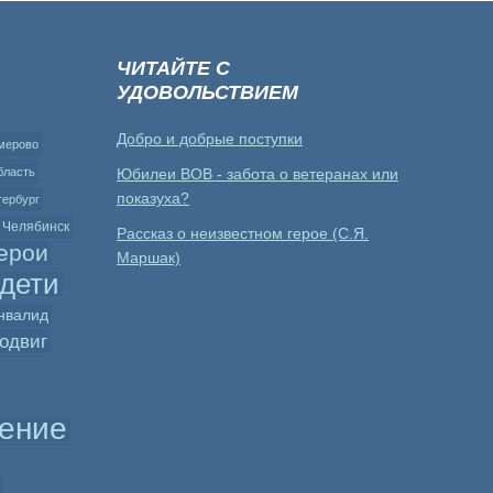
ЧИТАЙТЕ С
УДОВОЛЬСТВИЕМ
Добро и добрые поступки
мерово
бласть
Юбилеи ВОВ - забота о ветеранах или
показуха?
тербург
Челябинск
Рассказ о неизвестном герое (С.Я.
ерои
Маршак)
дети
нвалид
одвиг
ение