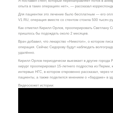
Я поставил стент, который перенаправляет поток в аневр
опыта в таких операциях нет», — рассказал корреспонд
Для пациентки это лечение было бесплатным — его опл
V1.RU, операция вместе со стентом стоила 500 тысяч р
Как отметил Кирилл Орлов, прооперировать Светлану С
пришлось бы подождать около 2 месяцев.
Врач добавил, что лекарство «Нимотоп», о котором пис
операция. Сейчас Сидорову будут наблюдать волгоград
удалённо.
Кирилл Орлов периодически выезжает в другие города Р
хирург прооперировал 15-летнего подростка из Перми, 
интервью НГС, в котором откровенно рассказал, через 
пациенты, а также поделился мнением о «бардаке» в з
Видеосюжет истории: