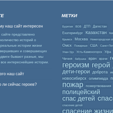
ТЕ
МЕТКИ
му наш сайт интересен
ДТП
Дагестан
Бурятия
ВОВ
Казахстан
Екатеринбург
Ке
 сайте представлено
Москва
количество историй о
Крымск
Нижегородская о
Омск
 реальные истории жизни
США
Пожарные
Санкт-Пе
овершивших и совершающих
Уфа
Усть-Каменогорск
Улан-Удэ
одвиги бывают разные, мы
г
врач
Чечня
врачи
бабушка
 все интереснейшие истории.
героизм
герой
дети-герои
доброта
и
ого наш сайт
п
новосибирск
олимпиада
пожар
 ли сейчас героев?
пожертвования
полицейский
спас
спас детей
спасение детей
спасение жизни