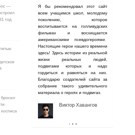
нос —
Я бы рекомендовал этот сайт
На сайте со
остроил
всем учащимся школ, молодому
о подвигах,
81 год
поколению, которое
я бы совето
воспитывается на голливудских
хотя бы одн
фильмах и восхищается
почувствует
американскими псевдогероями.
гордости за 
Настоящие герои нашего времени
 пятью
Э
здесь! Здесь истории из реальной
(
жизни реальных людей,
детское
подвигами которых и надо
й
гордиться и равняться на них.
Благодарю создателей сайта за
собрание такого удивительного
материала о героях и подвигах.
 бросил
сти
Виктор Хавангов
 хосписа