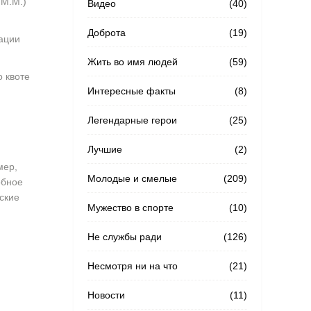
 М.М.)
Видео
(40)
Доброта
(19)
ации
Жить во имя людей
(59)
 квоте
Интересные факты
(8)
Легендарные герои
(25)
м
Лучшие
(2)
мер,
Молодые и смелые
(209)
обное
ские
Мужество в спорте
(10)
Не службы ради
(126)
Несмотря ни на что
(21)
Новости
(11)