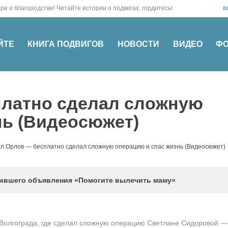
о! О добре и благородстве! Читайте истории о подвигах, гордитесь!
t
ЙТЕ
КНИГА ПОДВИГОВ
НОВОСТИ
ВИДЕО
Ф
платно сделал сложную
нь (Видеосюжет)
л Орлов — бесплатно сделал сложную операцию и спас жизнь (Видеосюжет)
еившего объявления «Помогите вылечить маму»
 Волгограда, где сделал сложную операцию Светлане Сидоровой —