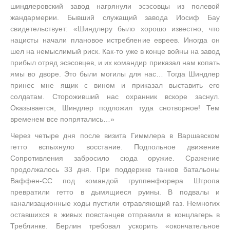
шиндлеровский завод нагрянули эсэсовцы из полевой
жандармерии. Бывший служащий завода Иосиф Бау
свидетельствует: «Шиндлеру было хорошо известно, что
нацисты начали плановое истребление евреев. Иногда он
шел на немыслимый риск. Как-то уже в конце войны на завод
прибыл отряд эсэсовцев, и их командир приказал нам копать
ямы во дворе. Это были могилы для нас… Тогда Шиндлер
принес мне ящик с вином и приказал выставить его
солдатам. Стороживший нас охранник вскоре заснул.
Оказывается, Шиндлер подложил туда снотворное! Тем
временем все попрятались…»
Через четыре дня после визита Гиммлера в Варшавском
гетто вспыхнуло восстание. Подпольное движение
Сопротивления забросило сюда оружие. Сражение
продолжалось 33 дня. При поддержке танков батальоны
Ваффен-СС под командой группенфюрера Штропа
превратили гетто в дымящиеся руины. В подвалы и
канализационные ходы пустили отравляющий газ. Немногих
оставшихся в живых повстанцев отправили в концлагерь в
Треблинке. Берлин требовал ускорить «окончательное