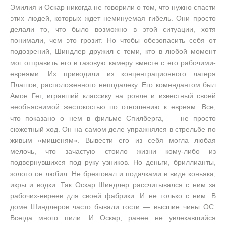
Эмилия и Оскар никогда не говорили о том, что нужно спасти
этих людей, которых ждет неминуемая гибель. Они просто
делали то, что было возможно в этой ситуации, хотя
понимали, чем это грозит. Но чтобы обезопасить себя от
подозрений, Шиндлер дружил с теми, кто в любой момент
мог отправить его в газовую камеру вместе с его рабочими-
евреями. Их приводили из концентрационного лагеря
Плашов, расположенного неподалеку. Его комендантом был
Амон Гет, игравший классику на рояле и известный своей
необъяснимой жестокостью по отношению к евреям. Все,
что показано о нем в фильме Спилберга, — не просто
сюжетный ход. Он на самом деле упражнялся в стрельбе по
живым «мишеням». Вывести его из себя могла любая
мелочь, что зачастую стоило жизни кому-либо из
подвернувшихся под руку узников. Но деньги, бриллианты,
золото он любил. Не брезговал и подачками в виде коньяка,
икры и водки. Так Оскар Шиндлер рассчитывался с ним за
рабочих-евреев для своей фабрики. И не только с ним. В
доме Шиндлеров часто бывали гости — высшие чины ОС.
Всегда много пили. И Оскар, ранее не увлекавшийся