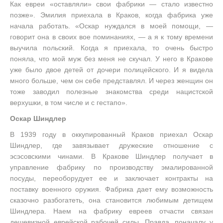
Как евреи «оставляли» свои фабрики — стало известно
позже». Эмилия приехала в Краков, когда фабрика уже
начала работать. «Оскар нуждался в моей помощи, —
говорит она в своих вое поминаниях, — а я к тому времени
выучила польский. Когда я приехала, то очень быстро
поняла, что мой муж без меня не скучал. У него в Кракове
уже было двое детей от дочери полицейского. И я видела
много больше, чем он себе представлял. И через женщин он
тоже заводил полезные знакомства среди нацистской
верхушки, в том числе и с гестапо».
Оскар Шиндлер
В 1939 году в оккупированный Краков приехал Оскар
Шиндлер, где завязывает дружеские отношение с
эсэсовскими чинами. В Кракове Шиндлер получает в
управление фабрику по производству эмалированной
посуды, переоборудует ее и заключает контракты на
поставку военного оружия. Фабрика дает ему возможность
сказочно разбогатеть, она становится любимым детищем
Шиндлера. Наем на фабрику евреев отчасти связан
дешевизной еврейской рабочей силы. Правда, поначалу у