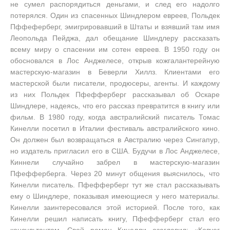
не сумел распорядиться деньгами, и след его надолго
потерялся. Один из спасенных Шиндлером евреев, Польдек
Пффеферберг, эмигрировавший в Штаты и взявший там имя
Леопольда Пейджа, дал обещание Шиндлеру рассказать
всему миру о спасении им сотен евреев. В 1950 году он
обосновался в Лос Анджелесе, открыв кожгалантерейную
мастерскую-магазин в Беверли Хиллз. Клиентами его
мастерской были писатели, продюсеры, агенты. И каждому
из них Польдек Пфефферберг рассказывал об Оскаре
Шиндлере, надеясь, что его рассказ превратится в книгу или
фильм. В 1980 году, когда австралийский писатель Томас
Кинелли посетил в Италии фестиваль австралийского кино.
Он должен был возвращаться в Австралию через Сингапур,
но издатель пригласил его в США. Будучи в Лос Анджелесе,
Киннели случайно забрел в мастерскую-магазин
Пфефферберга. Через 20 минут общения выяснилось, что
Кинелли писатель. Пфефферберг тут же стал рассказывать
ему о Шиндлере, показывая имеющиеся у него материалы.
Кинелли заинтересовался этой историей. После того, как
Кинелли решил написать книгу, Пфефферберг стал его