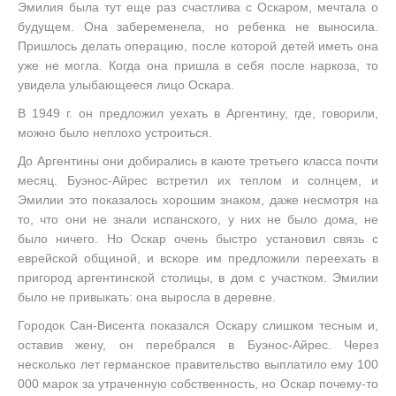
Эмилия была тут еще раз счастлива с Оскаром, мечтала о
будущем. Она забеременела, но ребенка не выносила.
Пришлось делать операцию, после которой детей иметь она
уже не могла. Когда она пришла в себя после наркоза, то
увидела улыбающееся лицо Оскара.
В 1949 г. он предложил уехать в Аргентину, где, говорили,
можно было неплохо устроиться.
До Аргентины они добирались в каюте третьего класса почти
месяц. Буэнос-Айрес встретил их теплом и солнцем, и
Эмилии это показалось хорошим знаком, даже несмотря на
то, что они не знали испанского, у них не было дома, не
было ничего. Но Оскар очень быстро установил связь с
еврейской общиной, и вскоре им предложили переехать в
пригород аргентинской столицы, в дом с участком. Эмилии
было не привыкать: она выросла в деревне.
Городок Сан-Висента показался Оскару слишком тесным и,
оставив жену, он перебрался в Буэнос-Айрес. Через
несколько лет германское правительство выплатило ему 100
000 марок за утраченную собственность, но Оскар почему-то