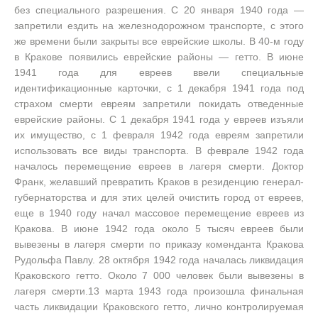
без специального разрешения. С 20 января 1940 года —
запретили ездить на железнодорожном транспорте, с этого
же времени были закрыты все еврейские школы. В 40-м году
в Кракове появились еврейские районы — гетто. В июне
1941 года для евреев ввели специальные
идентификационные карточки, с 1 декабря 1941 года под
страхом смерти евреям запретили покидать отведенные
еврейские районы. С 1 декабря 1941 года у евреев изъяли
их имущество, с 1 февраля 1942 года евреям запретили
использовать все виды транспорта. В феврале 1942 года
началось перемещение евреев в лагеря смерти. Доктор
Франк, желавший превратить Краков в резиденцию генерал-
губернаторства и для этих целей очистить город от евреев,
еще в 1940 году начал массовое перемещение евреев из
Кракова. В июне 1942 года около 5 тысяч евреев были
вывезены в лагеря смерти по приказу коменданта Кракова
Рудольфа Павлу. 28 октября 1942 года началась ликвидация
Краковского гетто. Около 7 000 человек были вывезены в
лагеря смерти.13 марта 1943 года произошла финальная
часть ликвидации Краковского гетто, лично контролируемая