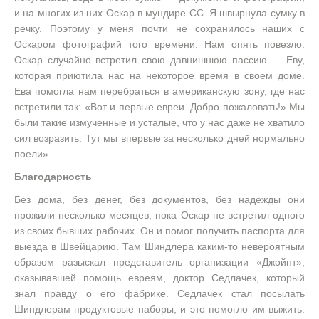
и на многих из них Оскар в мундире СС. Я швырнула сумку в
речку. Поэтому у меня почти не сохранилось наших с
Оскаром фотографий того времени. Нам опять повезло:
Оскар случайно встретил свою давнишнюю пассию — Еву,
которая приютила нас на некоторое время в своем доме.
Ева помогла нам перебраться в американскую зону, где нас
встретили так: «Вот и первые евреи. Добро пожаловать!» Мы
были такие измученные и усталые, что у нас даже не хватило
сил возразить. Тут мы впервые за несколько дней нормально
поели».
Благодарность
Без дома, без денег, без документов, без надежды они
прожили несколько месяцев, пока Оскар не встретил одного
из своих бывших рабочих. Он и помог получить паспорта для
выезда в Швейцарию. Там Шиндлера каким-то невероятным
образом разыскал представитель организации «Джойнт»,
оказывавшей помощь евреям, доктор Седлачек, который
знал правду о его фабрике. Седлачек стал посылать
Шиндлерам продуктовые наборы, и это помогло им выжить.