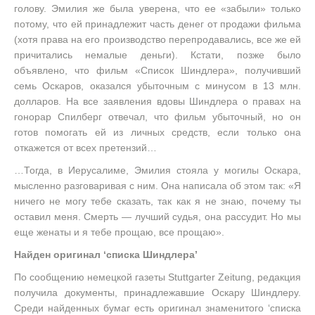
голову. Эмилия же была уверена, что ее «забыли» только
потому, что ей принадлежит часть денег от продажи фильма
(хотя права на его производство перепродавались, все же ей
причитались немалые деньги). Кстати, позже было
объявлено, что фильм «Список Шиндлера», получивший
семь Оскаров, оказался убыточным с минусом в 13 млн.
долларов. На все заявления вдовы Шиндлера о правах на
гонорар Спилберг отвечал, что фильм убыточный, но он
готов помогать ей из личных средств, если только она
откажется от всех претензий…
…Тогда, в Иерусалиме, Эмилия стояла у могилы Оскара,
мысленно разговаривая с ним. Она написала об этом так: «Я
ничего не могу тебе сказать, так как я не знаю, почему ты
оставил меня. Смерть — лучший судья, она рассудит. Но мы
еще женаты и я тебе прощаю, все прощаю».
Найден оригинал ‘списка Шиндлера’
По сообщению немецкой газеты Stuttgarter Zeitung, редакция
получила документы, принадлежавшие Оскару Шиндлеру.
Среди найденных бумаг есть оригинал знаменитого ‘списка