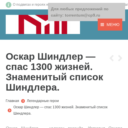
О подвигах и героях нашего времени! О том, что важно! О доб
Для любых предложений по
сайту: torrentum@cp9.ru
МЕНЮ
Оскар Шиндлер —
спас 1300 жизней.
Знаменитый список
Шиндлера.
You are here:
Главная
Легендарные герои
Оскар Шиндлер — спас 1300 жизней. Знаменитый список
Шиндлера.