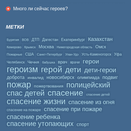
Много ли сейчас героев?
МЕТКИ
Казахстан
ДТП
Дагестан
Екатеринбург
Бурятия
ВОВ
Москва
Омск
Кемерово
Крымск
Нижегородская область
США
Уфа
Усть-Каменогорск
Пожарные
Санкт-Петербург
Улан-Удэ
герои
врач
Чечня
Челябинск
врачи
бабушка
героизм
герой
дети
дети-герои
подвиг
доброта
новосибирск
олимпиада
инвалид
пожар
полицейский
пожертвования
спасение
спас детей
спасение детей
спасение жизни
спасение из огня
спасение при пожаре
спасение на пожаре
спасение ребенка
спасение утопающих
спорт