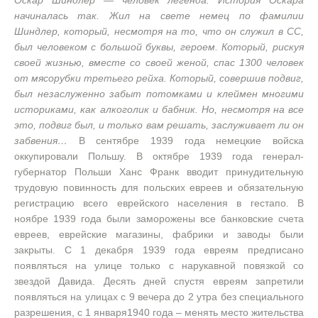
Оскар Шиндлер — человек легенда. История Оскара
начиналась так. Жил на свете немец по фамилии
Шиндлер, который, несмотря на то, что он служил в СС,
был человеком с большой буквы, героем. Который, рискуя
своей жизнью, вместе со своей женой, спас 1300 человек
от мясорубки третьего рейха. Который, совершив подвиг,
был незаслуженно забыт потомками и клеймен многими
историками, как алкоголик и бабник. Но, несмотря на все
это, подвиг был, и только вам решать, заслуживает ли он
забвения…
В сентябре 1939 года немецкие войска
оккупировали Польшу. В октябре 1939 года генерал-
губернатор Польши Ханс Франк вводит принудительную
трудовую повинность для польских евреев и обязательную
регистрацию всего еврейского населения в гестапо. В
ноябре 1939 года были заморожены все банковские счета
евреев, еврейские магазины, фабрики и заводы были
закрыты. С 1 декабря 1939 года евреям предписано
появляться на улице только с нарукавной повязкой со
звездой Давида. Десять дней спустя евреям запретили
появляться на улицах с 9 вечера до 2 утра без специального
разрешения, с 1 января1940 года – менять место жительства