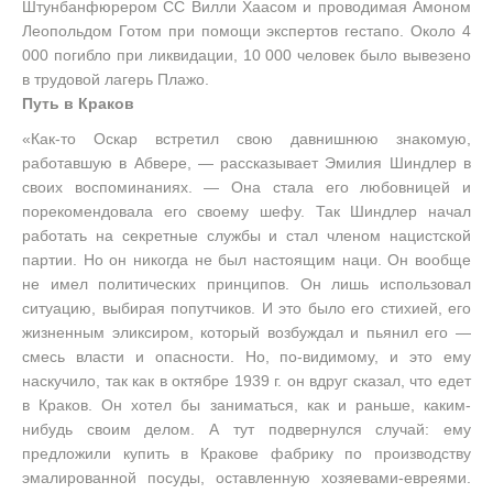
Штунбанфюрером СС Вилли Хаасом и проводимая Амоном
Леопольдом Готом при помощи экспертов гестапо. Около 4
000 погибло при ликвидации, 10 000 человек было вывезено
в трудовой лагерь Плажо.
Путь в Краков
«Как-то Оскар встретил свою давнишнюю знакомую,
работавшую в Абвере, — рассказывает Эмилия Шиндлер в
своих воспоминаниях. — Она стала его любовницей и
порекомендовала его своему шефу. Так Шиндлер начал
работать на секретные службы и стал членом нацистской
партии. Но он никогда не был настоящим наци. Он вообще
не имел политических принципов. Он лишь использовал
ситуацию, выбирая попутчиков. И это было его стихией, его
жизненным эликсиром, который возбуждал и пьянил его —
смесь власти и опасности. Но, по-видимому, и это ему
наскучило, так как в октябре 1939 г. он вдруг сказал, что едет
в Краков. Он хотел бы заниматься, как и раньше, каким-
нибудь своим делом. А тут подвернулся случай: ему
предложили купить в Кракове фабрику по производству
эмалированной посуды, оставленную хозяевами-евреями.