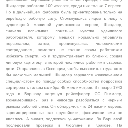
Шиндлера работало 100 человек, среди них только 7 евреев.
Но в дальнейшем фабрика была ориентирована только на
еврейскую рабочую силу. Столкнувшись лицом к лицу с
чудовищной машиной уничтожения евреев, Шиндлер,
сначала испытывая понятные чувства удачливого
работодателя, которому мешают нормально управлять
персоналом, затем, проникнувшись человеческим
состраданием, помогает не только своим работникам
избежать смерти, но и трудоустраивает их близких, создав
липовую картотеку, в которой числились рабочими старики,
дети. Отправляясь в Освенцим, чтобы вызволить оттуда хотя
бы несколько малышей, Шиндлер заручался «заключением
специалистов» по поводу особых способностей подростков
сортировать гильзы калибра 45 миллиметров. В январе 1943
года в Варшаву нагрянул рейхсфюрер СС Гиммлер,
вознамерившись, раз и навсегда разобраться с черным
рынком рабочей силы. Он обнаружил, что 24 тысячи евреев,
зарегистрированных как оружейники, фактически ими не
являлись. А значит, подлежали уничтожению. За Варшавой
последовали проверки в Люблине и Кракове. На