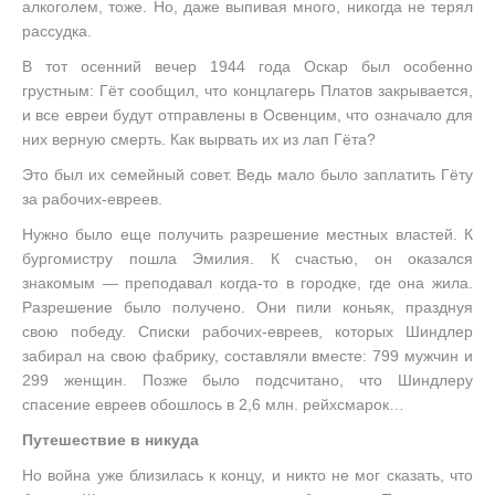
алкоголем, тоже. Но, даже выпивая много, никогда не терял
рассудка.
В тот осенний вечер 1944 года Оскар был особенно
грустным: Гёт сообщил, что концлагерь Платов закрывается,
и все евреи будут отправлены в Освенцим, что означало для
них верную смерть. Как вырвать их из лап Гёта?
Это был их семейный совет. Ведь мало было заплатить Гёту
за рабочих-евреев.
Нужно было еще получить разрешение местных властей. К
бургомистру пошла Эмилия. К счастью, он оказался
знакомым — преподавал когда-то в городке, где она жила.
Разрешение было получено. Они пили коньяк, празднуя
свою победу. Списки рабочих-евреев, которых Шиндлер
забирал на свою фабрику, составляли вместе: 799 мужчин и
299 женщин. Позже было подсчитано, что Шиндлеру
спасение евреев обошлось в 2,6 млн. рейхсмарок…
Путешествие в никуда
Но война уже близилась к концу, и никто не мог сказать, что