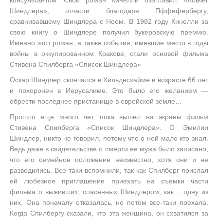
консультантом. Свой роман Кинелли озаглавил: «Ковчег
Шиндлера», отчасти благодаря Пффефербергу,
сравнивавшему Шиндлера с Ноем. В 1982 году Кинелли за
свою книгу о Шиндлере получил букеровскую премию.
Именно этот роман, а также события, имевшие место в годы
войны в оккупированном Кракове, стали основой фильма
Стивена Спилберга «Список Шиндлера»
Оскар Шиндлер скончался в Хильдесхайме в возрасте 66 лет
и похоронен в Иерусалиме. Это было его желанием —
обрести последнее пристанище в еврейской земле…
Прошло еще много лет, пока вышел на экраны фильм
Стивена Спилберга «Список Шиндлера». О Эмилии
Шиндлер, никто не говорил, потому что о ней мало кто знал.
Ведь даже в свидетельстве о смерти ее мужа было записано,
что его семейное положение неизвестно, хотя они и не
разводились. Все-таки вспомнили, так как Спилберг прислал
ей любезное приглашение приехать на съемки части
фильма о выживших, спасенных Шиндлером, как… одну из
них. Она поначалу отказалась, но потом все-таки поехала.
Когда Спилбергу сказали, кто эта женщина, он схватился за