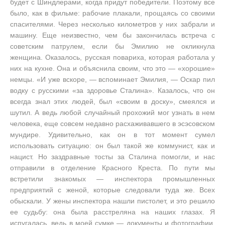
будет с Шиндлерами, когда придут победители. Поэтому все
было, как в фильме: рабочие плакали, прощаясь со своими
спасителями. Через несколько километров у них забрали и
машину. Еще неизвестно, чем бы закончилась встреча с
советским патрулем, если бы Эмилию не окликнула
женщина. Оказалось, русская повариха, которая работала у
них на кухне. Она и объяснила своим, что это — «хорошие»
немцы. «И уже вскоре, — вспоминает Эмилия, — Оскар пил
водку с русскими «за здоровье Сталина». Казалось, что он
всегда знал этих людей, был «своим в доску», смеялся и
шутил. А ведь любой случайный прохожий мог узнать в нем
человека, еще совсем недавно расхаживавшего в эсэсовском
мундире. Удивительно, как он в тот момент сумел
использовать ситуацию: он был такой же коммунист, как и
нацист. Но заздравные тосты за Сталина помогли, и нас
отправили в отделение Красного Креста. По пути мы
встретили знакомых — инспектора промышленных
предприятий с женой, которые следовали туда же. Всех
обыскали. У жены инспектора нашли пистолет, и это решило
ее судьбу: она была расстреляна на наших глазах. Я
испугалась, ведь в моей сумке — документы и фотографии,