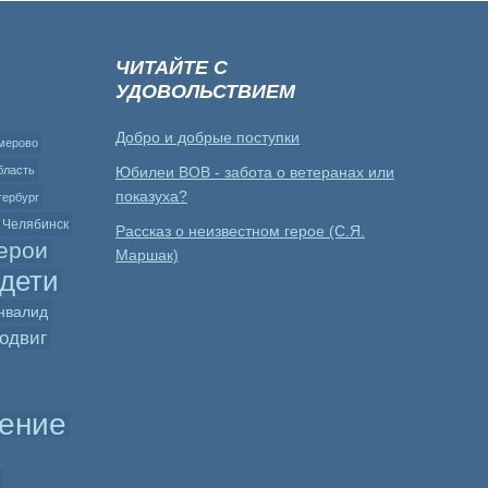
ЧИТАЙТЕ С
УДОВОЛЬСТВИЕМ
Добро и добрые поступки
мерово
бласть
Юбилеи ВОВ - забота о ветеранах или
показуха?
тербург
Челябинск
Рассказ о неизвестном герое (С.Я.
ерои
Маршак)
дети
нвалид
одвиг
ение