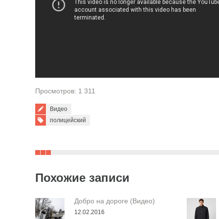
Просмотров: 1 311
Видео
Tags:
полицейский
Похожие записи
Добро на дороге (Видео)
12.02.2016