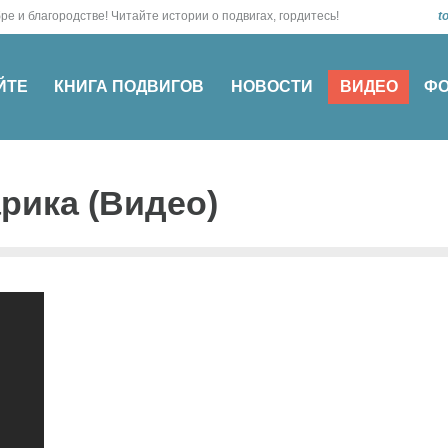
о! О добре и благородстве! Читайте истории о подвигах, гордитесь!
t
ЙТЕ
КНИГА ПОДВИГОВ
НОВОСТИ
ВИДЕО
Ф
рика (Видео)