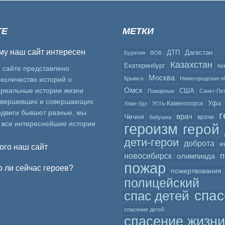
ТЕ
МЕТКИ
му наш сайт интересен
ДТП
Дагестан
Бурятия
ВОВ
Казахстан
Екатеринбург
Ке
 сайте представлено
Москва
количество историй о
Крымск
Нижегородская о
Омск
 реальные истории жизни
США
Пожарные
Санкт-Пе
овершивших и совершающих
Уфа
Усть-Каменогорск
Улан-Удэ
одвиги бывают разные, мы
г
врач
Чечня
врачи
бабушка
 все интереснейшие истории.
героизм
герой
дети-герои
доброта
и
ого наш сайт
п
новосибирск
олимпиада
пожар
 ли сейчас героев?
пожертвования
полицейский
спас
спас детей
спасение детей
спасение жизни