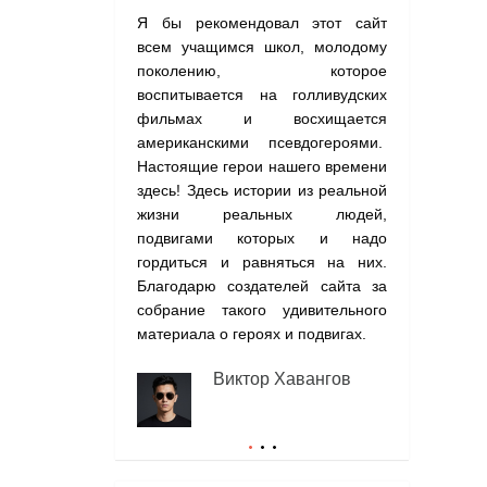
Я бы рекомендовал этот сайт
На сайте со
всем учащимся школ, молодому
о подвигах,
поколению, которое
я бы совето
воспитывается на голливудских
хотя бы одн
фильмах и восхищается
почувствует
американскими псевдогероями.
гордости за 
Настоящие герои нашего времени
Э
здесь! Здесь истории из реальной
(
жизни реальных людей,
подвигами которых и надо
гордиться и равняться на них.
Благодарю создателей сайта за
собрание такого удивительного
материала о героях и подвигах.
Виктор Хавангов