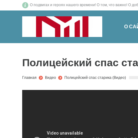
О подвигах и героях нашего времени! О том, что важн
О СА
Полицейский спас ста
You are here:
Главная
Видео
Полицейский спас старика (Видео)