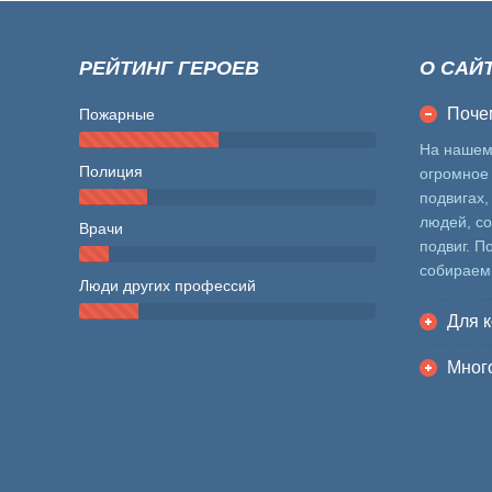
РЕЙТИНГ ГЕРОЕВ
О САЙ
Поче
Пожарные
На нашем
Полиция
огромное 
подвигах,
людей, с
Врачи
подвиг. П
собираем
Люди других профессий
Для к
Много