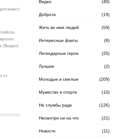
Видео
(40)
деосюжет)
Доброта
(19)
Жить во имя людей
(59)
спийска
твратил
Интересные факты
(8)
а (Видео)
Легендарные герои
(25)
Лучшие
(2)
и от
Молодые и смелые
(209)
Мужество в спорте
(10)
Не службы ради
(126)
Несмотря ни на что
(21)
Новости
(11)