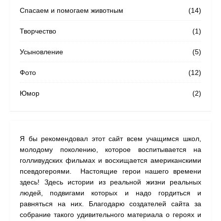
Спасаем и помогаем животным
(14)
Творчество
(1)
Усыновление
(5)
Фото
(12)
Юмор
(2)
Я бы рекомендовал этот сайт всем учащимся школ,
На с
молодому поколению, которое воспитывается на
наши
голливудских фильмах и восхищается американскими
одну
псевдогероями. Настоящие герои нашего времени
прил
здесь! Здесь истории из реальной жизни реальных
людей, подвигами которых и надо гордиться и
равняться на них. Благодарю создателей сайта за
собрание такого удивительного материала о героях и