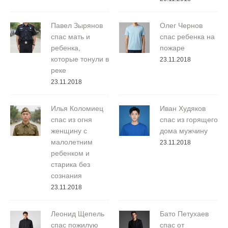
Павел Зырянов
Олег Чернов
спас мать и
спас ребенка на
ребенка,
пожаре
которые тонули в
23.11.2018
реке
23.11.2018
Илья Коломиец
Иван Худяков
спас из огня
спас из горящего
женщину с
дома мужчину
малолетним
23.11.2018
ребенком и
старика без
сознания
23.11.2018
Леонид Щепель
Бато Петухаев
спас пожилую
спас от