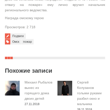
отвагу на пожаре» ему лично вручил начальник
регионального ведомства.
Награда омскому герою
Просмотров: 2 718
Подвиги
Tags:
Омск
пожар
Похожие записи
Михаил Рыбалов
Сергей
вынес из
Колузанов
горящего дома
голыми руками
двоих детей
разбил окно и
мальчика
27.11.2018
26.11.2018