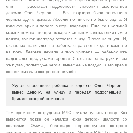
огня, — рассказал подробности спасения шестилетней
девочки Олег Чернов. — Вся квартира была заполнена
черным едким дымом. Абсолютно ничего не было видно. Я
взял фонарик и пополз внутрь квартиры. Еще со школьной
скамьи помню, что при пожаре и сильном задымлении нужно
ползти, так как кислород остается внизу. Я полз на ощупь. И,
к счастью, наткнулся на ребенка справа от входа в комнате
на полу. Девочка лежала и тихо хрипела — ребенок уже
надышался продуктами горения. Я схватил ее на руки и тем
же путем, только уже бегом, вынес ее на воздух. В это время
соседи вызвали экстренные службы.
Укутав спасенного ребенка в одеяло, Олег Чернов
вынес девочку на улицу и передал подоспевшей
бригаде «скорой помощи».
Тем временем сотрудники МЧС начали тушить пожар. Как
выяснится позже он начался из-за детской шалости со
спичками. Омича, благодаря неравнодушию которого
девочка осталась жива, наградили. Медаль МЧС России «За