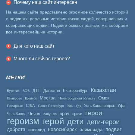
Почему наш сайт интересен
На нашем сайте представлено огромное количество историй
о подвигах, реальные истории жизни людей, совершивших и
совершающих подвиг. Подвиги бывают разные, мы собираем
все интереснейшие истории.
Для кого наш сайт
Много ли сейчас героев?
МЕТКИ
Казахстан
ДТП
Дагестан
Екатеринбург
Бурятия
ВОВ
Москва
Омск
Кемерово
Крымск
Нижегородская область
США
Уфа
Усть-Каменогорск
Пожарные
Санкт-Петербург
Улан-Удэ
герои
врач
Чечня
Челябинск
врачи
бабушка
героизм
герой
дети
дети-герои
подвиг
доброта
новосибирск
олимпиада
инвалид