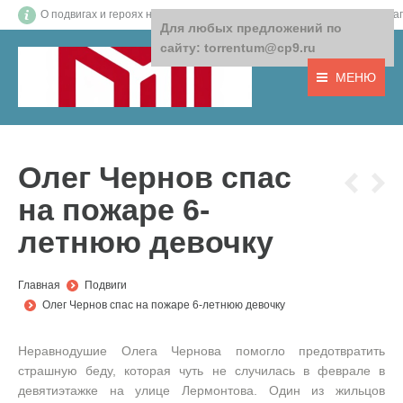
О подвигах и героях нашего времени! О том, что важно! О доб
Для любых предложений по
сайту: torrentum@cp9.ru
МЕНЮ
Олег Чернов спас
на пожаре 6-
летнюю девочку
You are here:
Главная
Подвиги
Олег Чернов спас на пожаре 6-летнюю девочку
Неравнодушие Олега Чернова помогло предотвратить
страшную беду, которая чуть не случилась в феврале в
девятиэтажке на улице Лермонтова. Один из жильцов